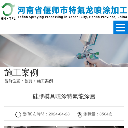
施工案例
當前位置：
首頁
>
施工案例
硅膠模具噴涂特氟龍涂層
發(fā)布時間：
2024-04-28
瀏覽量：
3564
次