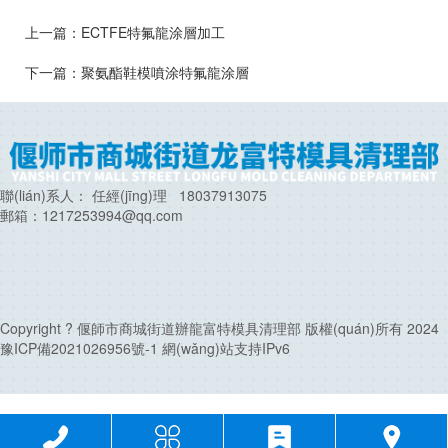
上一篇：
ECTFE特氟龍涂層加工
下一篇：
聚氨酯鞋模噴涂特氟龍涂層
聯(lián)系人： 任經(jīng)理
18037913075
郵箱：1217253994@qq.com
Copyright ? 偃師市商城街道辦龍富特模具清理部 版權(quán)所有 2024
豫ICP備2021026956號-1
網(wǎng)站支持IPv6